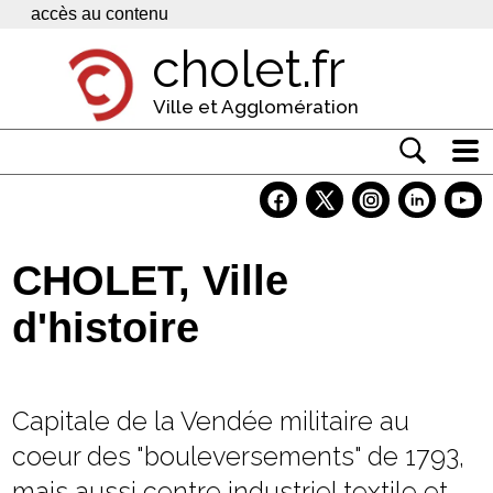
Panneau de gestion des cookies
accès au contenu
cholet.fr
Ville et Agglomération
Actualité
Vivre à Cholet
CHOLET, Ville
Economie
d'histoire
Services
Contacts
Capitale de la Vendée militaire au
coeur des "bouleversements" de 1793,
mais aussi centre industriel textile et