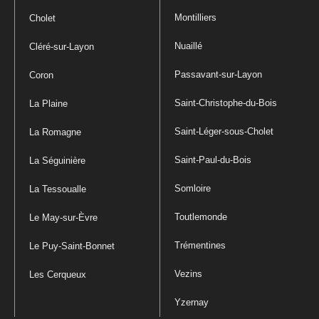
Montilliers
Cholet
Nuaillé
Cléré-sur-Layon
Passavant-sur-Layon
Coron
Saint-Christophe-du-Bois
La Plaine
Saint-Léger-sous-Cholet
La Romagne
Saint-Paul-du-Bois
La Séguinière
Somloire
La Tessoualle
Toutlemonde
Le May-sur-Èvre
Trémentines
Le Puy-Saint-Bonnet
Vezins
Les Cerqueux
Yzernay