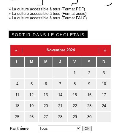
»
La culture accessible à tous (Format PDF)
»
La culture accessible à tous (Format audio)
»
La culture accessible à tous (Format FALC)
SORTIR DANS LE CHOLETAIS
«
Novembre 2024
»
L
M
M
J
V
S
D
1
2
3
4
5
6
7
8
9
10
11
12
13
14
15
16
17
18
19
20
21
22
23
24
25
26
27
28
29
30
Par thème