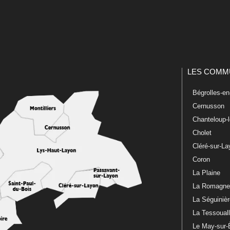
LES COMM
Bégrolles-e
Cernusson
Chanteloup-
Cholet
Cléré-sur-L
Coron
La Plaine
La Romagn
La Séguiniè
La Tessoual
Le May-sur-