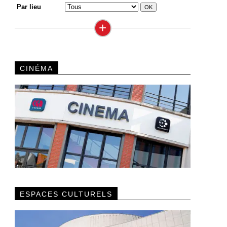
Par lieu
+
CINÉMA
ESPACES CULTURELS