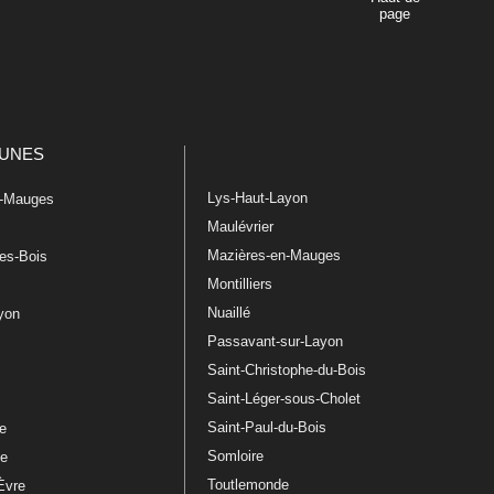
page
UNES
Lys-Haut-Layon
n-Mauges
Maulévrier
Mazières-en-Mauges
les-Bois
Montilliers
Nuaillé
ayon
Passavant-sur-Layon
Saint-Christophe-du-Bois
Saint-Léger-sous-Cholet
e
Saint-Paul-du-Bois
re
Somloire
le
Toutlemonde
Èvre