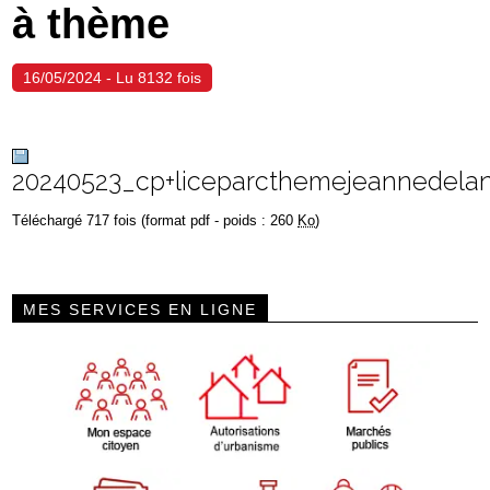
à thème
16/05/2024 - Lu 8132 fois
20240523_cp+liceparcthemejeannedela
Téléchargé 717 fois (format pdf - poids : 260
Ko
)
MES SERVICES EN LIGNE