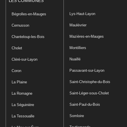
LES COMMUNES
Lys-Haut-Layon
Bégrolles-en-Mauges
Maulévrier
Cernusson
Mazières-en-Mauges
Chanteloup-les-Bois
Montilliers
Cholet
Nuaillé
Cléré-sur-Layon
Passavant-sur-Layon
Coron
Saint-Christophe-du-Bois
La Plaine
Saint-Léger-sous-Cholet
La Romagne
Saint-Paul-du-Bois
La Séguinière
Somloire
La Tessoualle