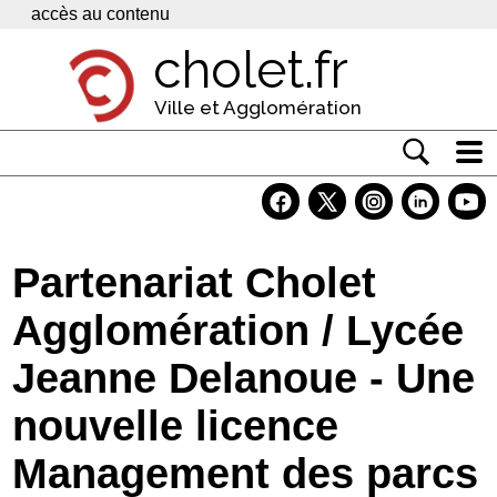
Panneau de gestion des cookies
accès au contenu
cholet.fr
Ville et Agglomération
Actualité
Vivre à Cholet
Partenariat Cholet
Economie
Agglomération / Lycée
Services
Jeanne Delanoue - Une
Contacts
nouvelle licence
Management des parcs