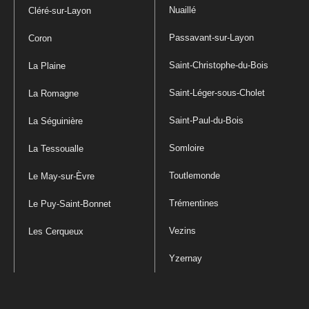
Nuaillé
Cléré-sur-Layon
Passavant-sur-Layon
Coron
Saint-Christophe-du-Bois
La Plaine
Saint-Léger-sous-Cholet
La Romagne
Saint-Paul-du-Bois
La Séguinière
Somloire
La Tessoualle
Toutlemonde
Le May-sur-Èvre
Trémentines
Le Puy-Saint-Bonnet
Vezins
Les Cerqueux
Yzernay