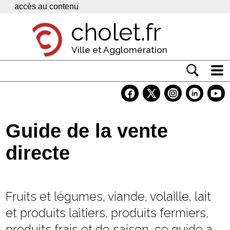
Panneau de gestion des cookies
accès au contenu
cholet.fr
Ville et Agglomération
Actualité
Vivre à Cholet
Guide de la vente
Economie
directe
Services
Contacts
Fruits et légumes, viande, volaille, lait
et produits laitiers, produits fermiers,
produits frais et de saison, ce guide a