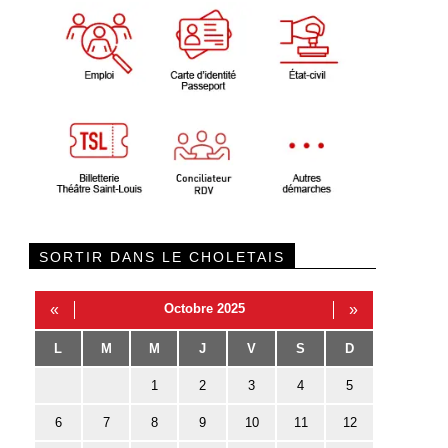
SORTIR DANS LE CHOLETAIS
«
Octobre 2025
»
L
M
M
J
V
S
D
1
2
3
4
5
6
7
8
9
10
11
12