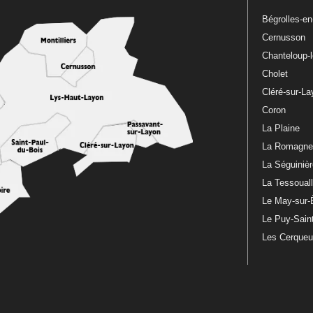
Bégrolles-e
Cernusson
Chanteloup-
Cholet
Cléré-sur-L
Coron
La Plaine
La Romagn
La Séguiniè
La Tessoual
Le May-sur-
Le Puy-Sain
Les Cerque