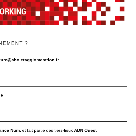
NEMENT ?
ature@choletagglomeration.fr
ue
rance Num.
et fait partie des tiers-lieux
ADN Ouest