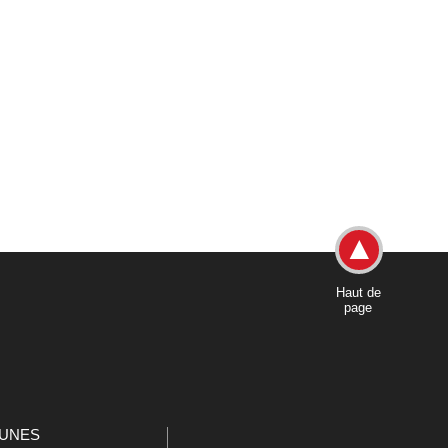
Haut de
page
UNES