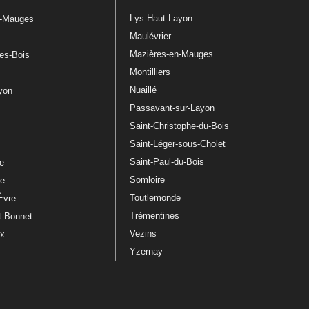
Lys-Haut-Layon
n-Mauges
Maulévrier
Mazières-en-Mauges
les-Bois
Montilliers
Nuaillé
ayon
Passavant-sur-Layon
Saint-Christophe-du-Bois
Saint-Léger-sous-Cholet
e
Saint-Paul-du-Bois
re
Somloire
le
Toutlemonde
Èvre
Trémentines
t-Bonnet
Vezins
ux
Yzernay