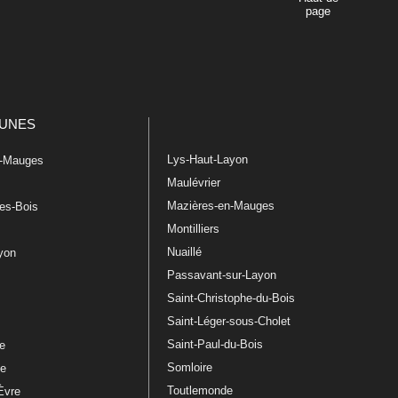
page
UNES
Lys-Haut-Layon
n-Mauges
Maulévrier
Mazières-en-Mauges
les-Bois
Montilliers
Nuaillé
ayon
Passavant-sur-Layon
Saint-Christophe-du-Bois
Saint-Léger-sous-Cholet
e
Saint-Paul-du-Bois
re
Somloire
le
Toutlemonde
Èvre