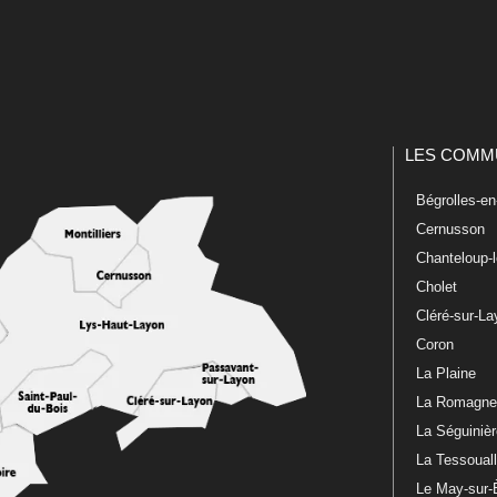
LES COMM
Bégrolles-e
Cernusson
Chanteloup-
Cholet
Cléré-sur-L
Coron
La Plaine
La Romagn
La Séguiniè
La Tessoual
Le May-sur-