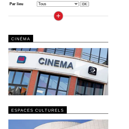
Par lieu
+
CINÉMA
ESPACES CULTURELS