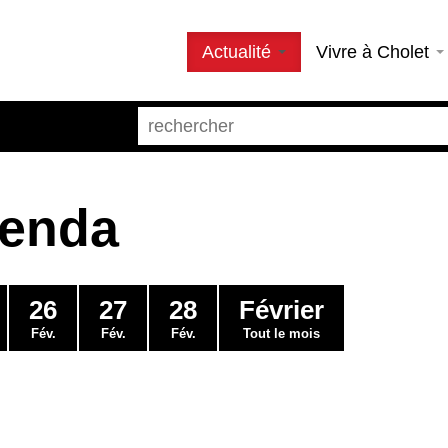
Actualité
Vivre à Cholet
genda
26
27
28
Février
Fév.
Fév.
Fév.
Tout le mois