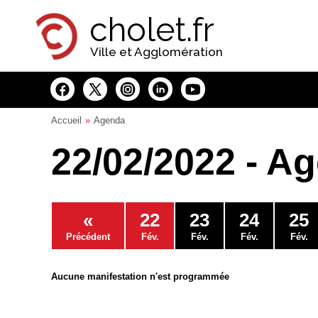
Panneau de gestion des cookies
cholet.fr
Ville et Agglomération
Accueil
Agenda
22/02/2022 - A
«
22
23
24
25
Précédent
Fév.
Fév.
Fév.
Fév.
Aucune manifestation n'est programmée