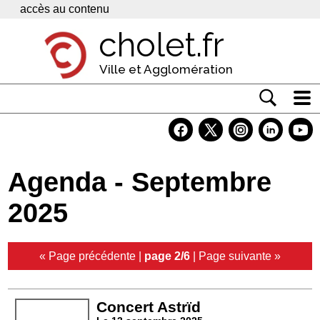
Panneau de gestion des cookies
accès au contenu
cholet.fr
Ville et Agglomération
Actualité
Vivre à Cholet
Agenda - Septembre
Economie
2025
Services
Contacts
« Page précédente
|
page 2/6
|
Page suivante »
Concert Astrïd