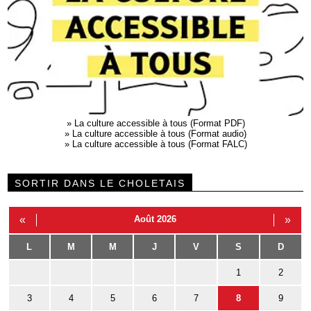
»
La culture accessible à tous (Format PDF)
»
La culture accessible à tous (Format audio)
»
La culture accessible à tous (Format FALC)
SORTIR DANS LE CHOLETAIS
«
Août 2026
»
L
M
M
J
V
S
D
1
2
3
4
5
6
7
8
9