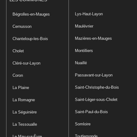
Lys-Haut-Layon
Bégrolles-en-Mauges
Maulévrier
Cernusson
Mazières-en-Mauges
Chanteloup-les-Bois
Montilliers
Cholet
Nuaillé
Cléré-sur-Layon
Passavant-sur-Layon
Coron
Saint-Christophe-du-Bois
La Plaine
Saint-Léger-sous-Cholet
La Romagne
Saint-Paul-du-Bois
La Séguinière
Somloire
La Tessoualle
Toutlemonde
Le May-sur-Èvre