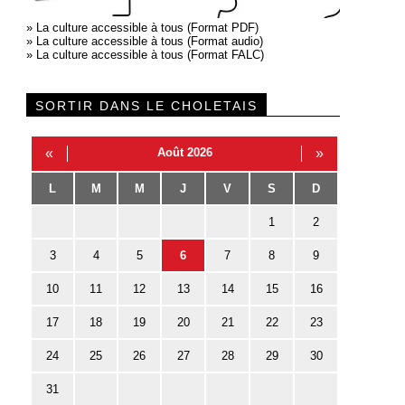
»
La culture accessible à tous (Format PDF)
»
La culture accessible à tous (Format audio)
»
La culture accessible à tous (Format FALC)
SORTIR DANS LE CHOLETAIS
«
Août 2026
»
L
M
M
J
V
S
D
1
2
3
4
5
6
7
8
9
10
11
12
13
14
15
16
17
18
19
20
21
22
23
24
25
26
27
28
29
30
31