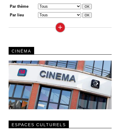
Par thème
Par lieu
+
CINÉMA
ESPACES CULTURELS