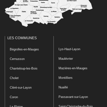
LES COMMUNES
Lys-Haut-Layon
Bégrolles-en-Mauges
Maulévrier
Cernusson
Mazières-en-Mauges
Chanteloup-les-Bois
Montilliers
Cholet
Nuaillé
Cléré-sur-Layon
Passavant-sur-Layon
Coron
Saint-Christophe-du-Bois
La Plaine