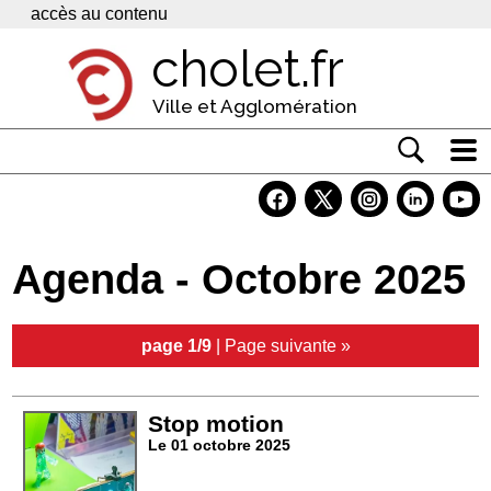
Panneau de gestion des cookies
accès au contenu
cholet.fr
Ville et Agglomération
Actualité
Vivre à Cholet
Agenda - Octobre 2025
Economie
Services
page 1/9
|
Page suivante »
Contacts
Stop motion
Le 01 octobre 2025