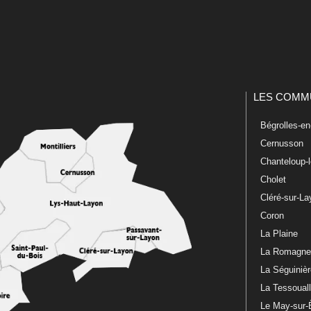
LES COMM
Bégrolles-e
Cernusson
Chanteloup-
Cholet
Cléré-sur-L
Coron
La Plaine
La Romagn
La Séguiniè
La Tessoual
Le May-sur-