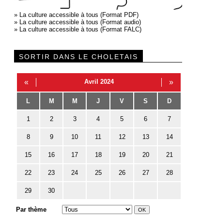
»
La culture accessible à tous (Format PDF)
»
La culture accessible à tous (Format audio)
»
La culture accessible à tous (Format FALC)
SORTIR DANS LE CHOLETAIS
«
Avril 2024
»
L
M
M
J
V
S
D
1
2
3
4
5
6
7
8
9
10
11
12
13
14
15
16
17
18
19
20
21
22
23
24
25
26
27
28
29
30
Par thème