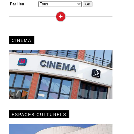
Par lieu
+
CINÉMA
ESPACES CULTURELS