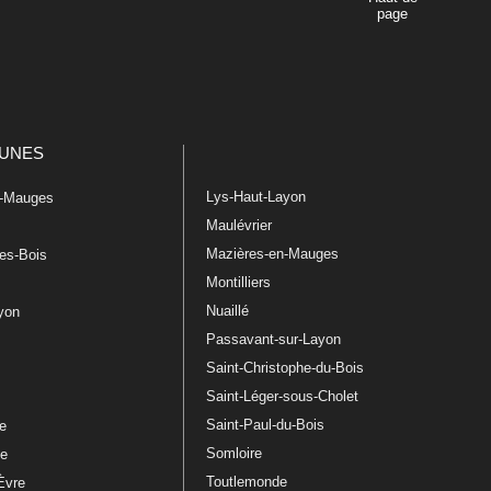
page
UNES
Lys-Haut-Layon
n-Mauges
Maulévrier
Mazières-en-Mauges
les-Bois
Montilliers
Nuaillé
ayon
Passavant-sur-Layon
Saint-Christophe-du-Bois
Saint-Léger-sous-Cholet
e
Saint-Paul-du-Bois
re
Somloire
le
Toutlemonde
Èvre