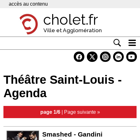
Panneau de gestion des cookies
accès au contenu
cholet.fr
Ville et Agglomération
Actualité
Vivre à Cholet
Théâtre Saint-Louis -
Economie
Agenda
Services
Contacts
page 1/6
|
Page suivante »
Smashed - Gandini