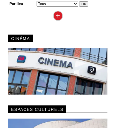
Par lieu
+
CINÉMA
ESPACES CULTURELS