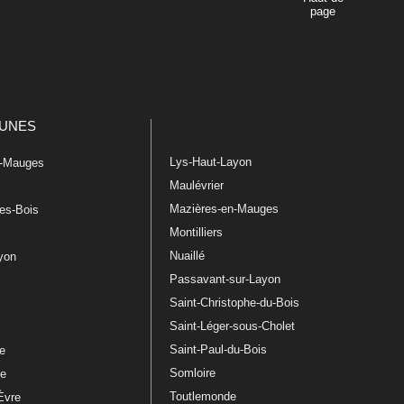
page
UNES
Lys-Haut-Layon
n-Mauges
Maulévrier
Mazières-en-Mauges
les-Bois
Montilliers
Nuaillé
ayon
Passavant-sur-Layon
Saint-Christophe-du-Bois
Saint-Léger-sous-Cholet
e
Saint-Paul-du-Bois
re
Somloire
le
Toutlemonde
Èvre