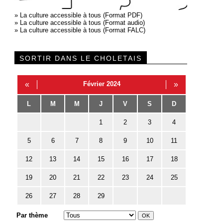
»
La culture accessible à tous (Format PDF)
»
La culture accessible à tous (Format audio)
»
La culture accessible à tous (Format FALC)
SORTIR DANS LE CHOLETAIS
«
Février 2024
»
L
M
M
J
V
S
D
1
2
3
4
5
6
7
8
9
10
11
12
13
14
15
16
17
18
19
20
21
22
23
24
25
26
27
28
29
Par thème