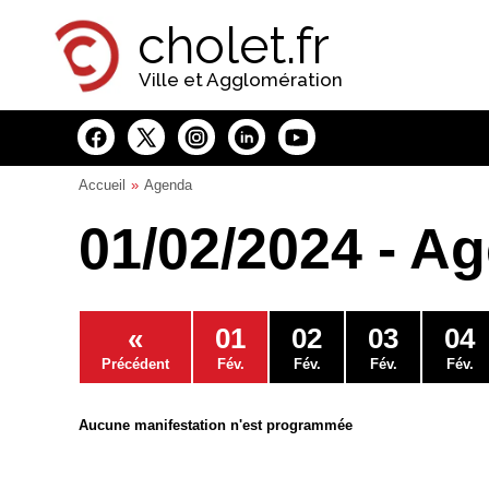
Panneau de gestion des cookies
cholet.fr
Ville et Agglomération
Accueil
Agenda
01/02/2024 - A
«
01
02
03
04
Précédent
Fév.
Fév.
Fév.
Fév.
Aucune manifestation n'est programmée