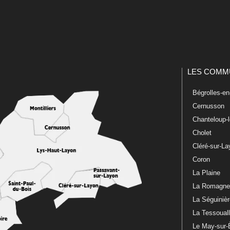
LES COMM
Bégrolles-e
Cernusson
Chanteloup-
Cholet
Cléré-sur-L
Coron
La Plaine
La Romagn
La Séguiniè
La Tessoual
Le May-sur-