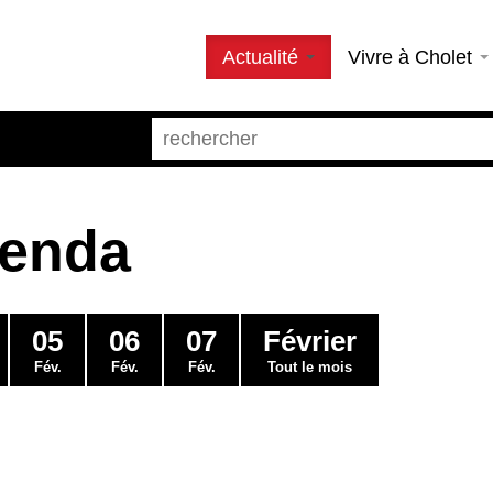
Actualité
Vivre à Cholet
genda
05
06
07
Février
Fév.
Fév.
Fév.
Tout le mois