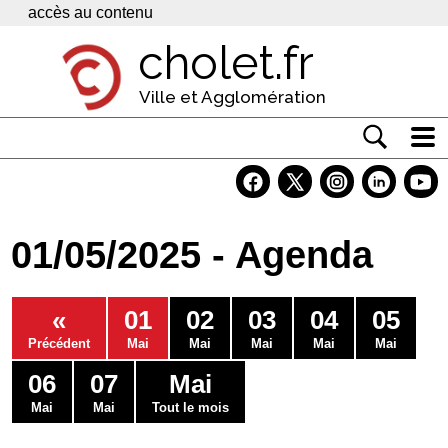
Panneau de gestion des cookies
accès au contenu
cholet.fr
Ville et Agglomération
Actualité
Vivre à Cholet
01/05/2025 - Agenda
Economie
Services
«
01
02
03
04
05
Contacts
Précédent
Mai
Mai
Mai
Mai
Mai
06
07
Mai
Mai
Mai
Tout le mois