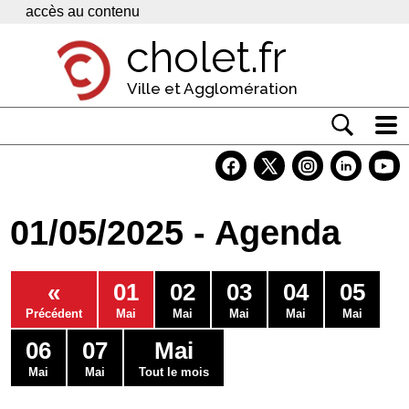
Panneau de gestion des cookies
accès au contenu
cholet.fr
Ville et Agglomération
Actualité
Vivre à Cholet
01/05/2025 - Agenda
Economie
Services
«
01
02
03
04
05
Contacts
Précédent
Mai
Mai
Mai
Mai
Mai
06
07
Mai
Mai
Mai
Tout le mois