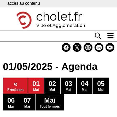
Panneau de gestion des cookies
accès au contenu
cholet.fr
Ville et Agglomération
Actualité
Vivre à Cholet
01/05/2025 - Agenda
Economie
Services
«
01
02
03
04
05
Contacts
Précédent
Mai
Mai
Mai
Mai
Mai
06
07
Mai
Mai
Mai
Tout le mois