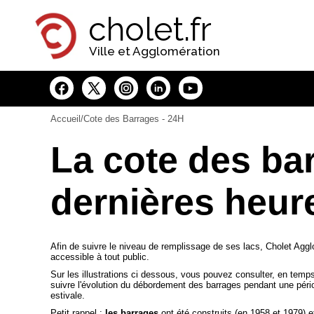
Panneau de gestion des cookies
cholet.fr
Ville et Agglomération
Accueil
/Cote des Barrages - 24H
La cote des bar
dernières heur
Afin de suivre le niveau de remplissage de ses lacs, Cholet Agg
accessible à tout public.
Sur les illustrations ci dessous, vous pouvez consulter, en temp
suivre l'évolution du débordement des barrages pendant une péri
estivale.
Petit rappel :
les barrages
ont été construits (en 1958 et 1979) et