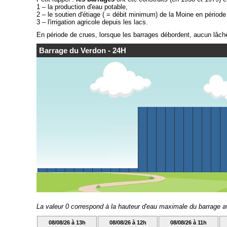
1 – la production d'eau potable,
2 – le soutien d'étiage ( = débit minimum) de la Moine en périod
3 – l'irrigation agricole depuis les lacs.
En période de crues, lorsque les barrages débordent, aucun lâche
Barrage du Verdon - 24H
La valeur 0 correspond à la hauteur d'eau maximale du barrage 
08/08/26 à 13h
08/08/26 à 12h
08/08/26 à 11h