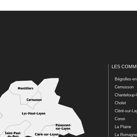
LES COMM
Bégrolles-e
Cernusson
Chanteloup-
Cholet
Cléré-sur-L
Coron
La Plaine
La Romagn