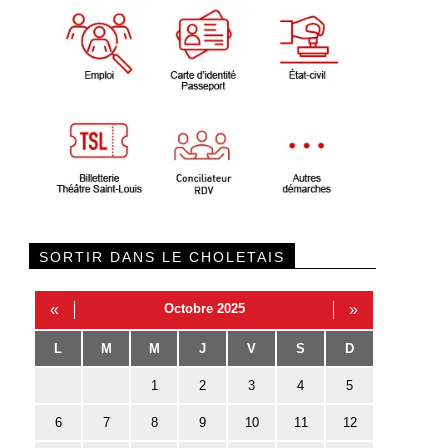
SORTIR DANS LE CHOLETAIS
«
Octobre 2025
»
L
M
M
J
V
S
D
1
2
3
4
5
6
7
8
9
10
11
12