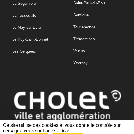
Saint-Paul-du-Bois
La Séguinière
Somloire
La Tessoualle
Toutlemonde
Le May-sur-Èvre
Trémentines
Le Puy-Saint-Bonnet
Vezins
Les Cerqueux
Yzernay
Ce site utilise des cookies et vous donne le contrôle sur
ceux que vous souhaitez activer
Mentions légales
|
Politique de confidentialité
|
Politique de gestion