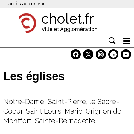
Panneau de gestion des cookies
accès au contenu
cholet.fr
Ville et Agglomération
Actualité
Vivre à Cholet
Les églises
Economie
Services
Notre-Dame, Saint-Pierre, le Sacré-
Contacts
Coeur, Saint Louis-Marie, Grignon de
Montfort, Sainte-Bernadette.