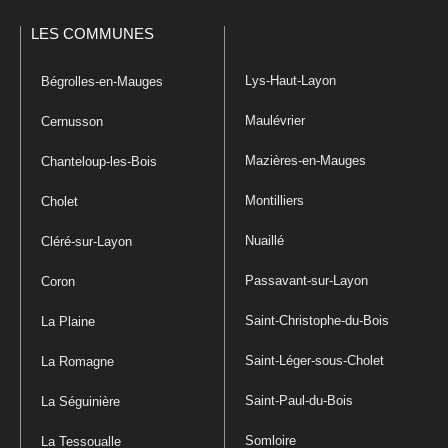
LES COMMUNES
Lys-Haut-Layon
Bégrolles-en-Mauges
Maulévrier
Cernusson
Mazières-en-Mauges
Chanteloup-les-Bois
Montilliers
Cholet
Nuaillé
Cléré-sur-Layon
Passavant-sur-Layon
Coron
Saint-Christophe-du-Bois
La Plaine
Saint-Léger-sous-Cholet
La Romagne
Saint-Paul-du-Bois
La Séguinière
Somloire
La Tessoualle