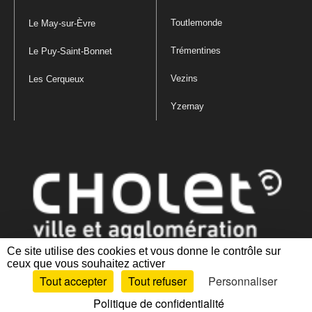
Toutlemonde
Le May-sur-Èvre
Trémentines
Le Puy-Saint-Bonnet
Vezins
Les Cerqueux
Yzernay
Ce site utilise des cookies et vous donne le contrôle sur
ceux que vous souhaitez activer
Mentions légales
|
Politique de confidentialité
|
Politique de gestion
Tout accepter
Tout refuser
Personnaliser
des cookies
|
Plan du site
|
Accessibilité : partiellement conforme
Politique de confidentialité