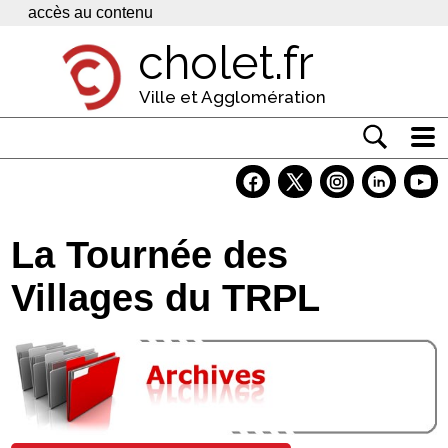
Panneau de gestion des cookies
accès au contenu
cholet.fr
Ville et Agglomération
Actualité
Vivre à Cholet
La Tournée des
Economie
Villages du TRPL
Services
Contacts