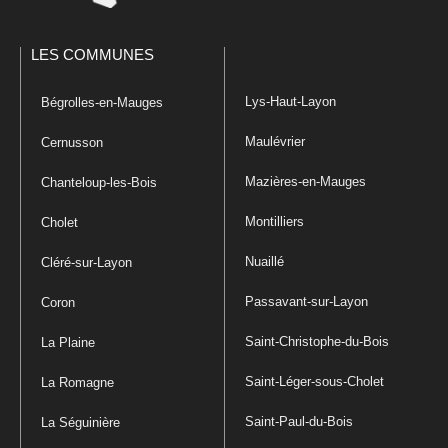
LES COMMUNES
Lys-Haut-Layon
Bégrolles-en-Mauges
Maulévrier
Cernusson
Mazières-en-Mauges
Chanteloup-les-Bois
Montilliers
Cholet
Nuaillé
Cléré-sur-Layon
Passavant-sur-Layon
Coron
Saint-Christophe-du-Bois
La Plaine
Saint-Léger-sous-Cholet
La Romagne
Saint-Paul-du-Bois
La Séguinière