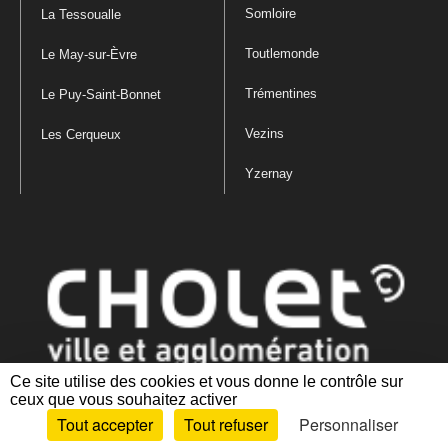
Somloire
La Tessoualle
Toutlemonde
Le May-sur-Èvre
Trémentines
Le Puy-Saint-Bonnet
Vezins
Les Cerqueux
Yzernay
Ce site utilise des cookies et vous donne le contrôle sur
ceux que vous souhaitez activer
Mentions légales
|
Politique de confidentialité
|
Politique de gestion
Tout accepter
Tout refuser
Personnaliser
des cookies
|
Plan du site
|
Accessibilité : partiellement conforme