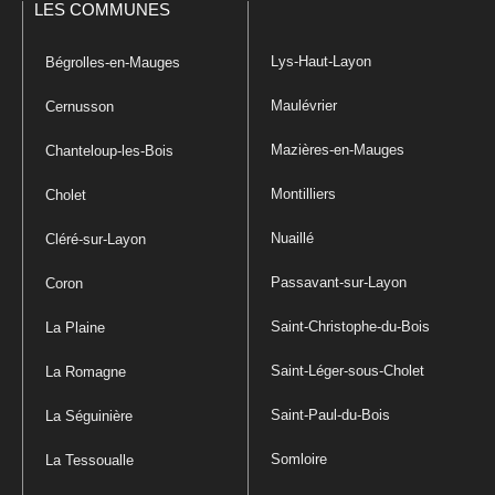
LES COMMUNES
Lys-Haut-Layon
Bégrolles-en-Mauges
Maulévrier
Cernusson
Mazières-en-Mauges
Chanteloup-les-Bois
Montilliers
Cholet
Nuaillé
Cléré-sur-Layon
Passavant-sur-Layon
Coron
Saint-Christophe-du-Bois
La Plaine
Saint-Léger-sous-Cholet
La Romagne
Saint-Paul-du-Bois
La Séguinière
Somloire
La Tessoualle