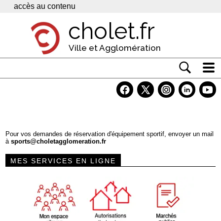
Panneau de gestion des cookies
accès au contenu
cholet.fr
Ville et Agglomération
Actualité
Vivre à Cholet
Economie
Pour vos demandes de réservation d'équipement sportif, envoyer un mail
à
sports@choletagglomeration.fr
Services
MES SERVICES EN LIGNE
Contacts