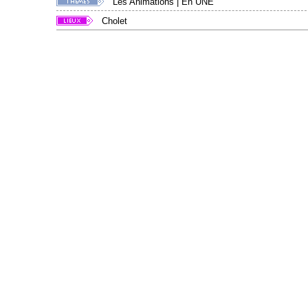
Les Animations
|
En UNE
Cholet