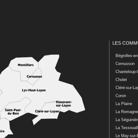
LES COMM
Bégrolles-e
Cernusson
Chanteloup-
Cholet
Cléré-sur-L
Coron
La Plaine
La Romagn
La Séguiniè
La Tessoual
Le May-sur-