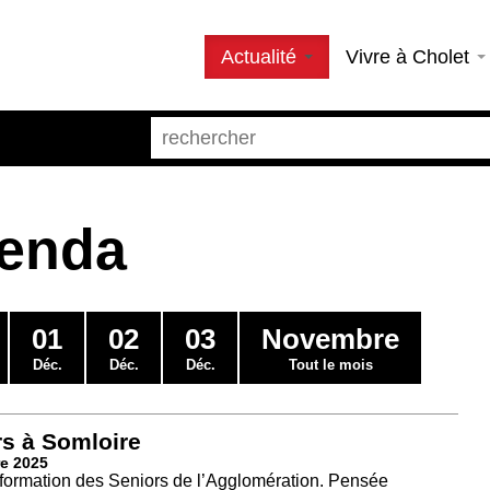
Actualité
Vivre à Cholet
genda
01
02
03
Novembre
Déc.
Déc.
Déc.
Tout le mois
rs à Somloire
e 2025
’Information des Seniors de l’Agglomération. Pensée