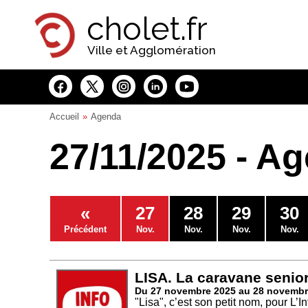
Panneau de gestion des cookies
cholet.fr
Ville et Agglomération
Accueil
Agenda
27/11/2025 - A
«
27
28
29
30
Précédent
Nov.
Nov.
Nov.
Nov.
LISA. La caravane senio
Du 27 novembre 2025 au 28 novembr
"Lisa", c’est son petit nom, pour L