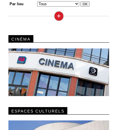
Par lieu
+
CINÉMA
ESPACES CULTURELS