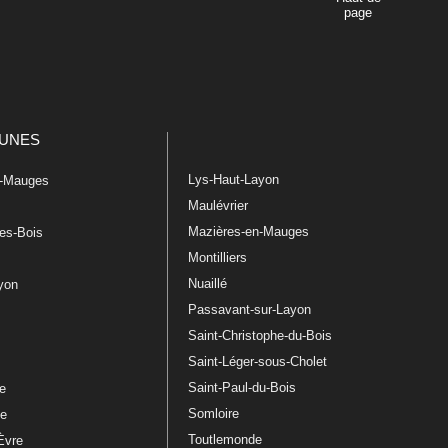
page
UNES
Lys-Haut-Layon
n-Mauges
Maulévrier
Mazières-en-Mauges
les-Bois
Montilliers
Nuaillé
ayon
Passavant-sur-Layon
Saint-Christophe-du-Bois
Saint-Léger-sous-Cholet
e
Saint-Paul-du-Bois
re
Somloire
le
Toutlemonde
Èvre