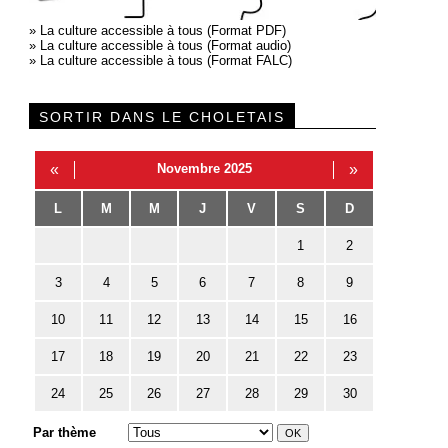
»
La culture accessible à tous (Format PDF)
»
La culture accessible à tous (Format audio)
»
La culture accessible à tous (Format FALC)
SORTIR DANS LE CHOLETAIS
«
Novembre 2025
»
L
M
M
J
V
S
D
1
2
3
4
5
6
7
8
9
10
11
12
13
14
15
16
17
18
19
20
21
22
23
24
25
26
27
28
29
30
Par thème