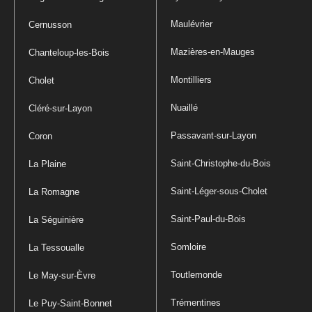
Maulévrier
Cernusson
Mazières-en-Mauges
Chanteloup-les-Bois
Montilliers
Cholet
Nuaillé
Cléré-sur-Layon
Passavant-sur-Layon
Coron
Saint-Christophe-du-Bois
La Plaine
Saint-Léger-sous-Cholet
La Romagne
Saint-Paul-du-Bois
La Séguinière
Somloire
La Tessoualle
Toutlemonde
Le May-sur-Èvre
Trémentines
Le Puy-Saint-Bonnet