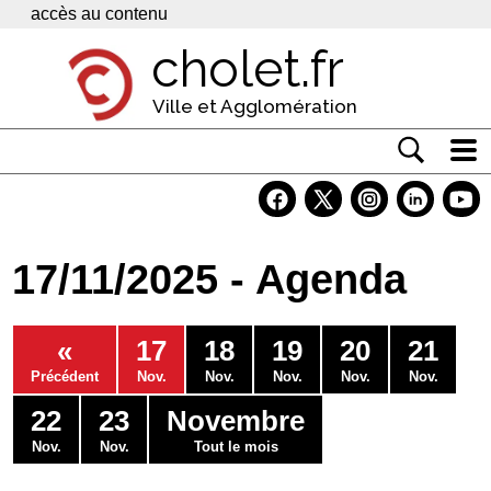
Panneau de gestion des cookies
accès au contenu
cholet.fr
Ville et Agglomération
Actualité
Vivre à Cholet
17/11/2025 - Agenda
Economie
Services
«
17
18
19
20
21
Contacts
Précédent
Nov.
Nov.
Nov.
Nov.
Nov.
22
23
Novembre
Nov.
Nov.
Tout le mois