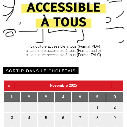
»
La culture accessible à tous (Format PDF)
»
La culture accessible à tous (Format audio)
»
La culture accessible à tous (Format FALC)
SORTIR DANS LE CHOLETAIS
«
Novembre 2025
»
L
M
M
J
V
S
D
1
2
3
4
5
6
7
8
9