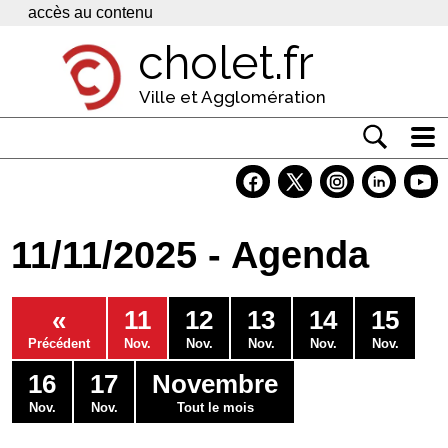
Panneau de gestion des cookies
accès au contenu
cholet.fr
Ville et Agglomération
Actualité
Vivre à Cholet
11/11/2025 - Agenda
Economie
Services
«
11
12
13
14
15
Contacts
Précédent
Nov.
Nov.
Nov.
Nov.
Nov.
16
17
Novembre
Nov.
Nov.
Tout le mois