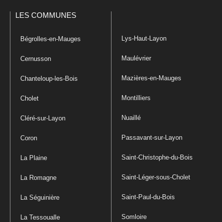
LES COMMUNES
Lys-Haut-Layon
Bégrolles-en-Mauges
Maulévrier
Cernusson
Mazières-en-Mauges
Chanteloup-les-Bois
Montilliers
Cholet
Nuaillé
Cléré-sur-Layon
Passavant-sur-Layon
Coron
Saint-Christophe-du-Bois
La Plaine
Saint-Léger-sous-Cholet
La Romagne
Saint-Paul-du-Bois
La Séguinière
Somloire
La Tessoualle