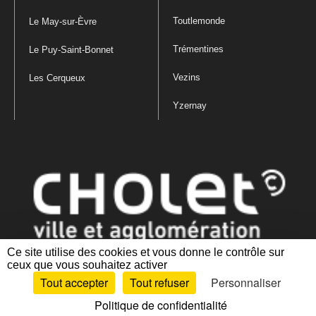
Toutlemonde
Le May-sur-Èvre
Trémentines
Le Puy-Saint-Bonnet
Vezins
Les Cerqueux
Yzernay
Ce site utilise des cookies et vous donne le contrôle sur
ceux que vous souhaitez activer
Mentions légales
|
Politique de confidentialité
|
Politique de gestion
Tout accepter
Tout refuser
Personnaliser
des cookies
|
Plan du site
|
Accessibilité : partiellement conforme
Politique de confidentialité
Artiphp - Ronald Guérin
© 2001-2024 est un logiciel libre distribué sous licence GPL.