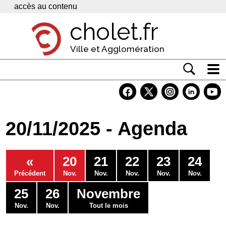
Panneau de gestion des cookies
accès au contenu
cholet.fr
Ville et Agglomération
Actualité
Vivre à Cholet
20/11/2025 - Agenda
Economie
Services
«
20
21
22
23
24
Contacts
Précédent
Nov.
Nov.
Nov.
Nov.
Nov.
25
26
Novembre
Nov.
Nov.
Tout le mois