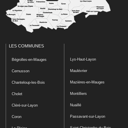
LES COMMUNES
Lys-Haut-Layon
Bégrolles-en-Mauges
Maulévrier
Cernusson
Mazières-en-Mauges
Chanteloup-les-Bois
Montilliers
Cholet
Nuaillé
Cléré-sur-Layon
Passavant-sur-Layon
Coron
Saint-Christophe-du-Bois