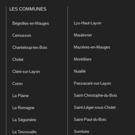
LES COMMUNES
Lys-Haut-Layon
Bégrolles-en-Mauges
Maulévrier
Cernusson
Mazières-en-Mauges
Chanteloup-les-Bois
Montilliers
Cholet
Nuaillé
Cléré-sur-Layon
Passavant-sur-Layon
Coron
Saint-Christophe-du-Bois
La Plaine
Saint-Léger-sous-Cholet
La Romagne
Saint-Paul-du-Bois
La Séguinière
Somloire
La Tessoualle