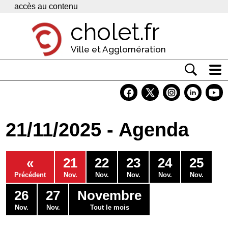
Panneau de gestion des cookies
accès au contenu
cholet.fr
Ville et Agglomération
Actualité
Vivre à Cholet
21/11/2025 - Agenda
Economie
Services
«
21
22
23
24
25
Contacts
Précédent
Nov.
Nov.
Nov.
Nov.
Nov.
26
27
Novembre
Nov.
Nov.
Tout le mois