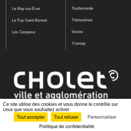
Toutlemonde
Le May-sur-Èvre
Trémentines
Le Puy-Saint-Bonnet
Vezins
Les Cerqueux
Yzernay
Ce site utilise des cookies et vous donne le contrôle sur
ceux que vous souhaitez activer
Mentions légales
|
Politique de confidentialité
|
Politique de gestion
Tout accepter
Tout refuser
Personnaliser
des cookies
|
Plan du site
|
Accessibilité : partiellement conforme
Politique de confidentialité
Artiphp - Ronald Guérin
© 2001-2024 est un logiciel libre distribué sous licence GPL.