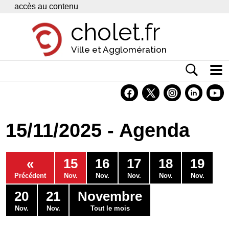
Panneau de gestion des cookies
accès au contenu
cholet.fr
Ville et Agglomération
Actualité
Vivre à Cholet
15/11/2025 - Agenda
Economie
Services
«
15
16
17
18
19
Contacts
Précédent
Nov.
Nov.
Nov.
Nov.
Nov.
20
21
Novembre
Nov.
Nov.
Tout le mois