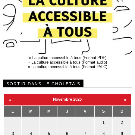
»
La culture accessible à tous (Format PDF)
»
La culture accessible à tous (Format audio)
»
La culture accessible à tous (Format FALC)
SORTIR DANS LE CHOLETAIS
«
Novembre 2025
»
L
M
M
J
V
S
D
1
2
3
4
5
6
7
8
9