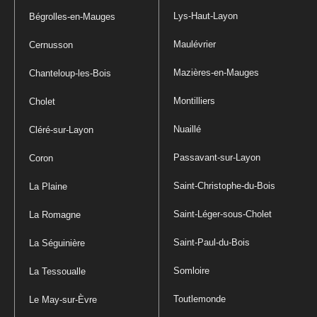
Lys-Haut-Layon
Bégrolles-en-Mauges
Maulévrier
Cernusson
Mazières-en-Mauges
Chanteloup-les-Bois
Montilliers
Cholet
Nuaillé
Cléré-sur-Layon
Passavant-sur-Layon
Coron
Saint-Christophe-du-Bois
La Plaine
Saint-Léger-sous-Cholet
La Romagne
Saint-Paul-du-Bois
La Séguinière
Somloire
La Tessoualle
Toutlemonde
Le May-sur-Èvre