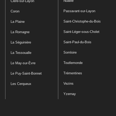
Nuaillé
Cléré-sur-Layon
Passavant-sur-Layon
Coron
Saint-Christophe-du-Bois
La Plaine
Saint-Léger-sous-Cholet
La Romagne
Saint-Paul-du-Bois
La Séguinière
Somloire
La Tessoualle
Toutlemonde
Le May-sur-Èvre
Trémentines
Le Puy-Saint-Bonnet
Vezins
Les Cerqueux
Yzernay