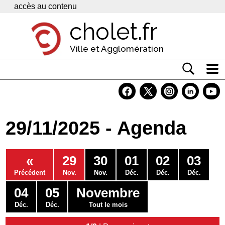
Panneau de gestion des cookies
accès au contenu
cholet.fr
Ville et Agglomération
Actualité
Vivre à Cholet
29/11/2025 - Agenda
Economie
Services
«
29
30
01
02
03
Contacts
Précédent
Nov.
Nov.
Déc.
Déc.
Déc.
04
05
Novembre
Déc.
Déc.
Tout le mois