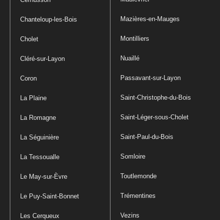
Mazières-en-Mauges
Chanteloup-les-Bois
Montilliers
Cholet
Nuaillé
Cléré-sur-Layon
Passavant-sur-Layon
Coron
Saint-Christophe-du-Bois
La Plaine
Saint-Léger-sous-Cholet
La Romagne
Saint-Paul-du-Bois
La Séguinière
Somloire
La Tessoualle
Toutlemonde
Le May-sur-Èvre
Trémentines
Le Puy-Saint-Bonnet
Vezins
Les Cerqueux