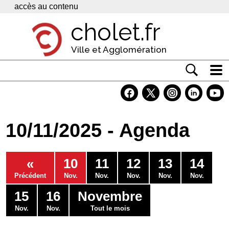
Panneau de gestion des cookies
accès au contenu
cholet.fr
Ville et Agglomération
Actualité
Vivre à Cholet
10/11/2025 - Agenda
Economie
Services
«
10
11
12
13
14
Contacts
Précédent
Nov.
Nov.
Nov.
Nov.
Nov.
15
16
Novembre
Nov.
Nov.
Tout le mois