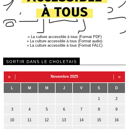
»
La culture accessible à tous (Format PDF)
»
La culture accessible à tous (Format audio)
»
La culture accessible à tous (Format FALC)
SORTIR DANS LE CHOLETAIS
«
Novembre 2025
»
L
M
M
J
V
S
D
1
2
3
4
5
6
7
8
9
10
11
12
13
14
15
16