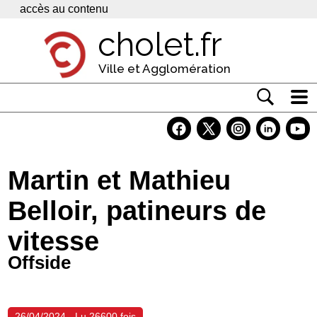
Panneau de gestion des cookies
accès au contenu
cholet.fr
Ville et Agglomération
Actualité
Vivre à Cholet
Martin et Mathieu
Economie
Belloir, patineurs de
Services
vitesse
Contacts
Offside
26/04/2024 - Lu 26600 fois