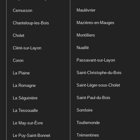
Maulévrier
Cernusson
Mazières-en-Mauges
Chanteloup-les-Bois
Montilliers
Cholet
Nuaillé
Cléré-sur-Layon
Passavant-sur-Layon
Coron
Saint-Christophe-du-Bois
La Plaine
Saint-Léger-sous-Cholet
La Romagne
Saint-Paul-du-Bois
La Séguinière
Somloire
La Tessoualle
Toutlemonde
Le May-sur-Èvre
Trémentines
Le Puy-Saint-Bonnet