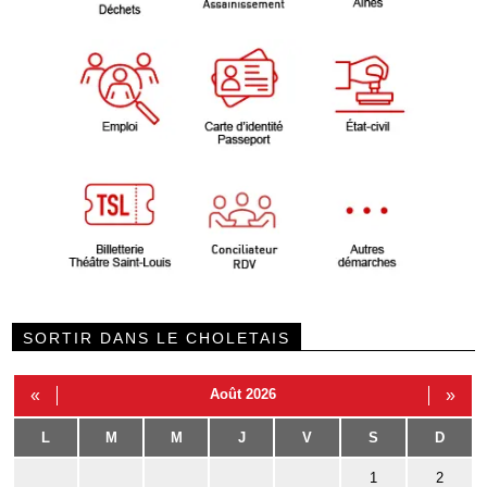
SORTIR DANS LE CHOLETAIS
«
Août 2026
»
L
M
M
J
V
S
D
1
2