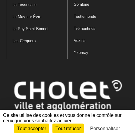
Somloire
La Tessoualle
Toutlemonde
Le May-sur-Èvre
Trémentines
Le Puy-Saint-Bonnet
Vezins
Les Cerqueux
Yzernay
Ce site utilise des cookies et vous donne le contrôle sur
ceux que vous souhaitez activer
Mentions légales
|
Politique de confidentialité
|
Politique de gestion
Tout accepter
Tout refuser
Personnaliser
des cookies
|
Plan du site
|
Accessibilité : partiellement conforme