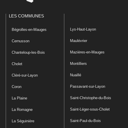
LES COMMUNES
Lys-Haut-Layon
Bégrolles-en-Mauges
Maulévrier
Cernusson
Mazières-en-Mauges
Chanteloup-les-Bois
Montilliers
Cholet
Nuaillé
Cléré-sur-Layon
Passavant-sur-Layon
Coron
Saint-Christophe-du-Bois
La Plaine
Saint-Léger-sous-Cholet
La Romagne
Saint-Paul-du-Bois
La Séguinière