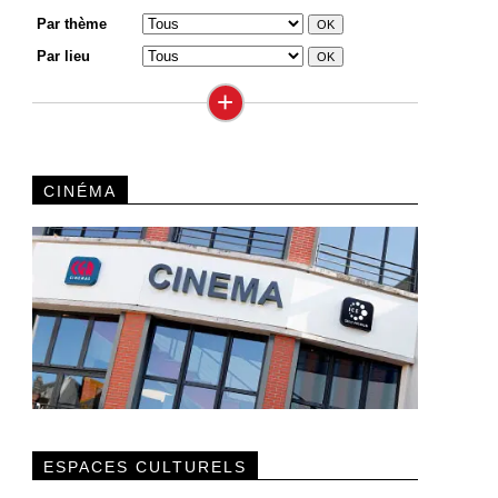
Par thème
Par lieu
+
CINÉMA
ESPACES CULTURELS