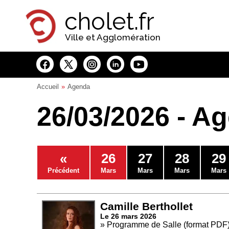
Panneau de gestion des cookies
cholet.fr
Ville et Agglomération
Accueil
Agenda
26/03/2026 - A
«
26
27
28
29
Précédent
Mars
Mars
Mars
Mars
Camille Berthollet
Le 26 mars 2026
» Programme de Salle (format PDF) 