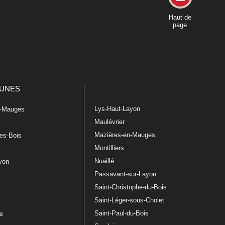
Haut de
page
UNES
Lys-Haut-Layon
n-Mauges
Maulévrier
Mazières-en-Mauges
les-Bois
Montilliers
Nuaillé
ayon
Passavant-sur-Layon
Saint-Christophe-du-Bois
Saint-Léger-sous-Cholet
e
Saint-Paul-du-Bois
re