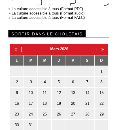
»
La culture accessible à tous (Format PDF)
»
La culture accessible à tous (Format audio)
»
La culture accessible à tous (Format FALC)
SORTIR DANS LE CHOLETAIS
«
Mars 2026
»
L
M
M
J
V
S
D
1
2
3
4
5
6
7
8
9
10
11
12
13
14
15
16
17
18
19
20
21
22
23
24
25
26
27
28
29
30
31