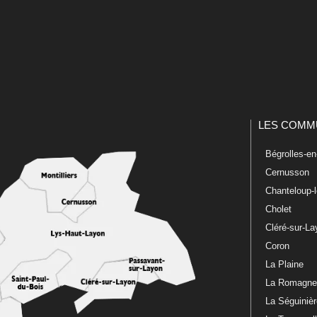
LES COMM
Bégrolles-e
Cernusson
Chanteloup-
Cholet
Cléré-sur-L
Coron
La Plaine
La Romagn
La Séguiniè