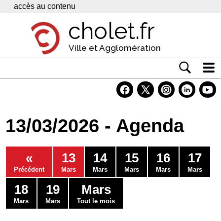
Panneau de gestion des cookies
accès au contenu
cholet.fr
Ville et Agglomération
Actualité
Vivre à Cholet
13/03/2026 - Agenda
Economie
Services
«
13
14
15
16
17
Contacts
Précédent
Mars
Mars
Mars
Mars
Mars
18
19
Mars
Mars
Mars
Tout le mois