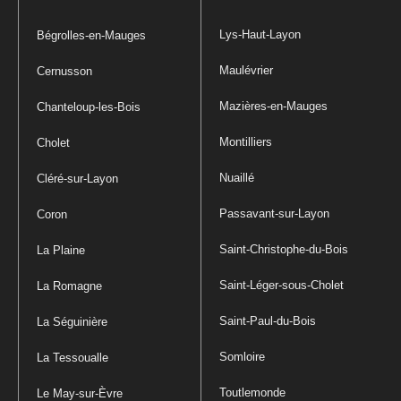
Lys-Haut-Layon
Bégrolles-en-Mauges
Maulévrier
Cernusson
Mazières-en-Mauges
Chanteloup-les-Bois
Montilliers
Cholet
Nuaillé
Cléré-sur-Layon
Passavant-sur-Layon
Coron
Saint-Christophe-du-Bois
La Plaine
Saint-Léger-sous-Cholet
La Romagne
Saint-Paul-du-Bois
La Séguinière
Somloire
La Tessoualle
Toutlemonde
Le May-sur-Èvre