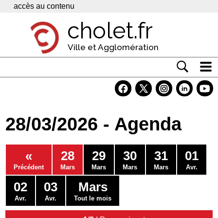
Panneau de gestion des cookies
accès au contenu
cholet.fr
Ville et Agglomération
Actualité
Vivre à Cholet
28/03/2026 - Agenda
Economie
Services
«
28
29
30
31
01
Contacts
Précédent
Mars
Mars
Mars
Mars
Avr.
02
03
Mars
Avr.
Avr.
Tout le mois