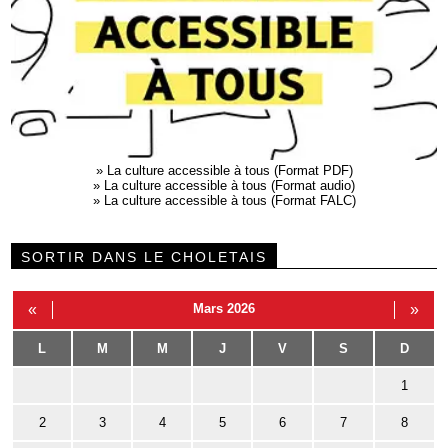
»
La culture accessible à tous (Format PDF)
»
La culture accessible à tous (Format audio)
»
La culture accessible à tous (Format FALC)
SORTIR DANS LE CHOLETAIS
«
Mars 2026
»
L
M
M
J
V
S
D
1
2
3
4
5
6
7
8