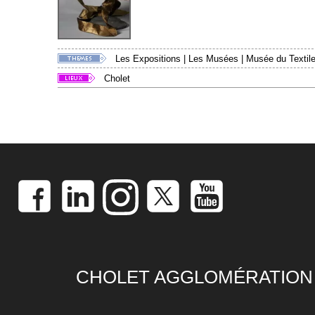
Les Expositions
|
Les Musées
|
Musée du Textile
Cholet
CHOLET AGGLOMÉRATION