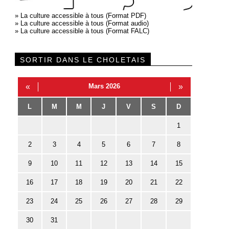
»
La culture accessible à tous (Format PDF)
»
La culture accessible à tous (Format audio)
»
La culture accessible à tous (Format FALC)
SORTIR DANS LE CHOLETAIS
«
Mars 2026
»
L
M
M
J
V
S
D
1
2
3
4
5
6
7
8
9
10
11
12
13
14
15
16
17
18
19
20
21
22
23
24
25
26
27
28
29
30
31