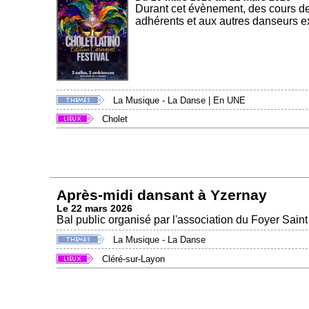
Durant cet évènement, des cours d
adhérents et aux autres danseurs ex
La Musique - La Danse
|
En UNE
Cholet
Après-midi dansant à Yzernay
Le 22 mars 2026
Bal public organisé par l'association du Foyer Sain
La Musique - La Danse
Cléré-sur-Layon