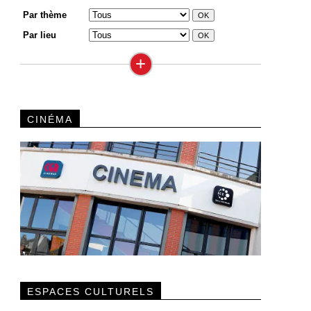
Par thème
Par lieu
+
CINÉMA
ESPACES CULTURELS