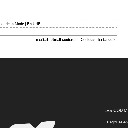
 et de la Mode
|
En UNE
En détail : Small couture 9 - Couleurs d'enfance 2
LES COMM
Bégrolles-e