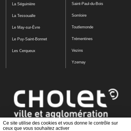
Saint-Paul-du-Bois
La Séguinière
Somloire
La Tessoualle
Toutlemonde
Le May-sur-Èvre
Trémentines
Le Puy-Saint-Bonnet
Vezins
Les Cerqueux
Yzernay
Ce site utilise des cookies et vous donne le contrôle sur
ceux que vous souhaitez activer
Mentions légales
|
Politique de confidentialité
|
Politique de gestion