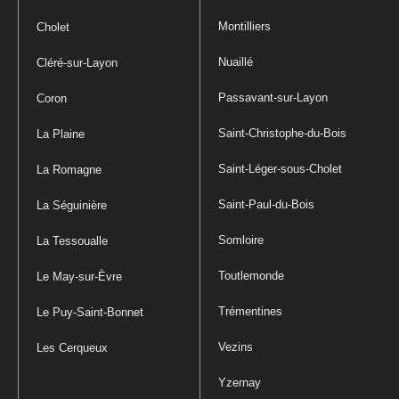
Montilliers
Cholet
Nuaillé
Cléré-sur-Layon
Passavant-sur-Layon
Coron
Saint-Christophe-du-Bois
La Plaine
Saint-Léger-sous-Cholet
La Romagne
Saint-Paul-du-Bois
La Séguinière
Somloire
La Tessoualle
Toutlemonde
Le May-sur-Èvre
Trémentines
Le Puy-Saint-Bonnet
Vezins
Les Cerqueux
Yzernay