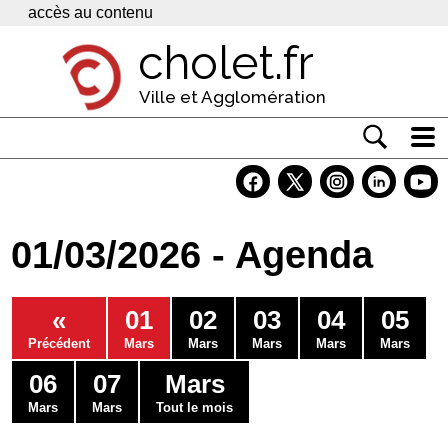
Panneau de gestion des cookies
accès au contenu
cholet.fr
Ville et Agglomération
Actualité
Vivre à Cholet
01/03/2026 - Agenda
Economie
Services
«
01
02
03
04
05
Contacts
Précédent
Mars
Mars
Mars
Mars
Mars
06
07
Mars
Mars
Mars
Tout le mois