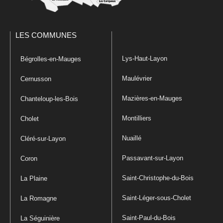
LES COMMUNES
Lys-Haut-Layon
Bégrolles-en-Mauges
Maulévrier
Cernusson
Mazières-en-Mauges
Chanteloup-les-Bois
Montilliers
Cholet
Nuaillé
Cléré-sur-Layon
Passavant-sur-Layon
Coron
Saint-Christophe-du-Bois
La Plaine
Saint-Léger-sous-Cholet
La Romagne
Saint-Paul-du-Bois
La Séguinière