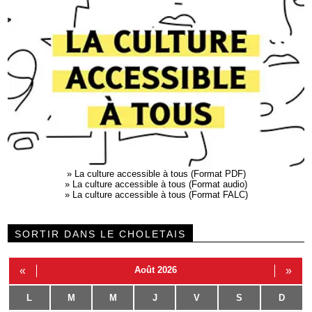
»
La culture accessible à tous (Format PDF)
»
La culture accessible à tous (Format audio)
»
La culture accessible à tous (Format FALC)
SORTIR DANS LE CHOLETAIS
«
Août 2026
»
L
M
M
J
V
S
D