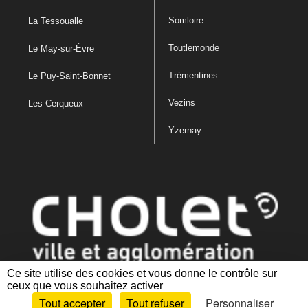
Somloire
La Tessoualle
Toutlemonde
Le May-sur-Èvre
Trémentines
Le Puy-Saint-Bonnet
Vezins
Les Cerqueux
Yzernay
Ce site utilise des cookies et vous donne le contrôle sur
ceux que vous souhaitez activer
Mentions légales
|
Politique de confidentialité
|
Politique de gestion
Tout accepter
Tout refuser
Personnaliser
des cookies
|
Plan du site
|
Accessibilité : partiellement conforme