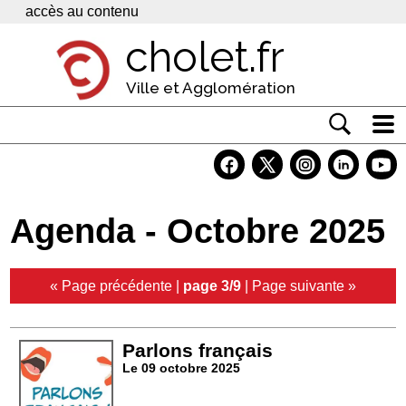
Panneau de gestion des cookies
accès au contenu
cholet.fr
Ville et Agglomération
Actualité
Vivre à Cholet
Agenda - Octobre 2025
Economie
Services
« Page précédente
|
page 3/9
|
Page suivante »
Contacts
Parlons français
Le 09 octobre 2025