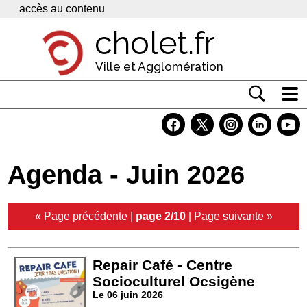
Panneau de gestion des cookies
accès au contenu
cholet.fr
Ville et Agglomération
Actualité
Vivre à Cholet
Agenda - Juin 2026
Economie
Services
« Page précédente
|
page 2/10
|
Page suivante »
Contacts
Repair Café - Centre
Socioculturel Ocsigène
Le 06 juin 2026