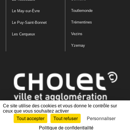
Toutlemonde
Le May-sur-Èvre
Trémentines
Le Puy-Saint-Bonnet
Vezins
Les Cerqueux
Yzernay
Ce site utilise des cookies et vous donne le contrôle sur
ceux que vous souhaitez activer
Mentions légales
|
Politique de confidentialité
|
Politique de gestion
Tout accepter
Tout refuser
Personnaliser
des cookies
|
Plan du site
|
Accessibilité : partiellement conforme
Politique de confidentialité