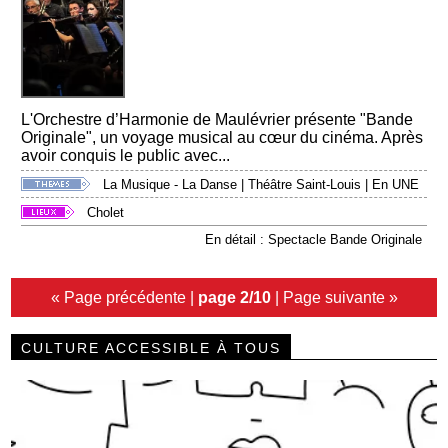
L'Orchestre d’Harmonie de Maulévrier présente "Bande
Originale", un voyage musical au cœur du cinéma. Après
avoir conquis le public avec...
La Musique - La Danse
|
Théâtre Saint-Louis
|
En UNE
Cholet
En détail : Spectacle Bande Originale
« Page précédente
|
page 2/10
|
Page suivante »
CULTURE ACCESSIBLE À TOUS