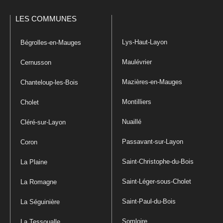
LES COMMUNES
Lys-Haut-Layon
Bégrolles-en-Mauges
Maulévrier
Cernusson
Mazières-en-Mauges
Chanteloup-les-Bois
Montilliers
Cholet
Nuaillé
Cléré-sur-Layon
Passavant-sur-Layon
Coron
Saint-Christophe-du-Bois
La Plaine
Saint-Léger-sous-Cholet
La Romagne
Saint-Paul-du-Bois
La Séguinière
Somloire
La Tessoualle