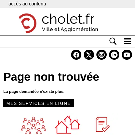
Panneau de gestion des cookies
accès au contenu
cholet.fr
Ville et Agglomération
Actualité
Vivre à Cholet
Page non trouvée
Economie
Services
La page demandée n'existe plus.
Contacts
MES SERVICES EN LIGNE