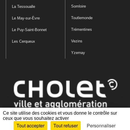
Somloire
La Tessoualle
Toutlemonde
Le May-sur-Èvre
Trémentines
Le Puy-Saint-Bonnet
Vezins
Les Cerqueux
Yzernay
Ce site utilise des cookies et vous donne le contrôle sur
ceux que vous souhaitez activer
Mentions légales
|
Politique de confidentialité
|
Politique de gestion
Tout accepter
Tout refuser
Personnaliser
des cookies
|
Plan du site
|
Accessibilité : partiellement conforme