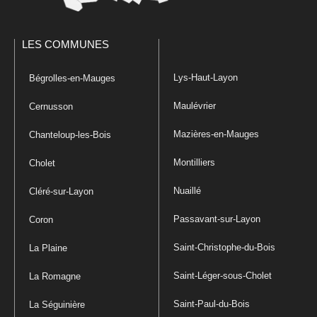
LES COMMUNES
Lys-Haut-Layon
Bégrolles-en-Mauges
Maulévrier
Cernusson
Mazières-en-Mauges
Chanteloup-les-Bois
Montilliers
Cholet
Nuaillé
Cléré-sur-Layon
Passavant-sur-Layon
Coron
Saint-Christophe-du-Bois
La Plaine
Saint-Léger-sous-Cholet
La Romagne
Saint-Paul-du-Bois
La Séguinière