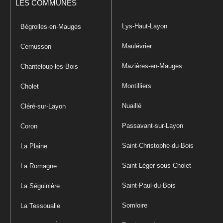
LES COMMUNES
Lys-Haut-Layon
Bégrolles-en-Mauges
Maulévrier
Cernusson
Mazières-en-Mauges
Chanteloup-les-Bois
Montilliers
Cholet
Nuaillé
Cléré-sur-Layon
Passavant-sur-Layon
Coron
Saint-Christophe-du-Bois
La Plaine
Saint-Léger-sous-Cholet
La Romagne
Saint-Paul-du-Bois
La Séguinière
Somloire
La Tessoualle