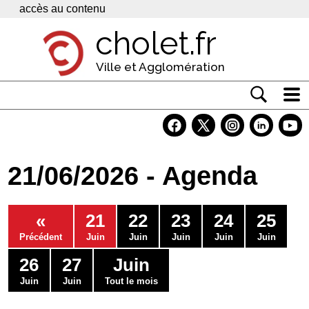
Panneau de gestion des cookies
accès au contenu
cholet.fr
Ville et Agglomération
Actualité
Vivre à Cholet
21/06/2026 - Agenda
Economie
Services
«
21
22
23
24
25
Contacts
Précédent
Juin
Juin
Juin
Juin
Juin
26
27
Juin
Juin
Juin
Tout le mois