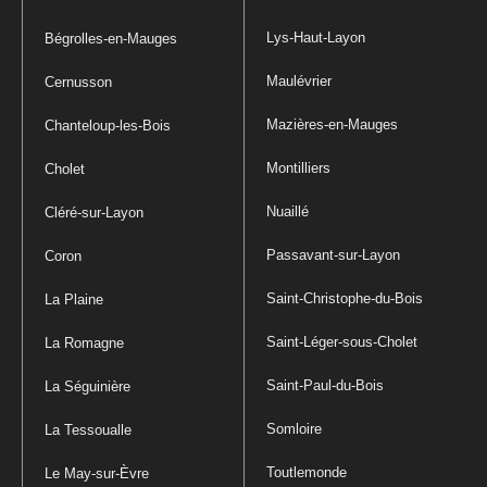
Lys-Haut-Layon
Bégrolles-en-Mauges
Maulévrier
Cernusson
Mazières-en-Mauges
Chanteloup-les-Bois
Montilliers
Cholet
Nuaillé
Cléré-sur-Layon
Passavant-sur-Layon
Coron
Saint-Christophe-du-Bois
La Plaine
Saint-Léger-sous-Cholet
La Romagne
Saint-Paul-du-Bois
La Séguinière
Somloire
La Tessoualle
Toutlemonde
Le May-sur-Èvre