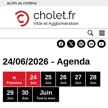
Panneau de gestion des cookies
accès au contenu
cholet.fr
Ville et Agglomération
Actualité
Vivre à Cholet
24/06/2026 - Agenda
Economie
Services
«
24
25
26
27
28
Contacts
Précédent
Juin
Juin
Juin
Juin
Juin
29
30
Juin
Juin
Juin
Tout le mois