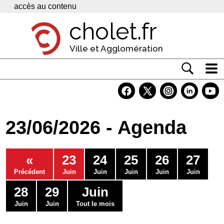
Panneau de gestion des cookies
accès au contenu
cholet.fr
Ville et Agglomération
Actualité
Vivre à Cholet
23/06/2026 - Agenda
Economie
Services
«
23
24
25
26
27
Contacts
Précédent
Juin
Juin
Juin
Juin
Juin
28
29
Juin
Juin
Juin
Tout le mois