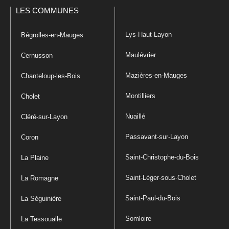
LES COMMUNES
Lys-Haut-Layon
Bégrolles-en-Mauges
Maulévrier
Cernusson
Mazières-en-Mauges
Chanteloup-les-Bois
Montilliers
Cholet
Nuaillé
Cléré-sur-Layon
Passavant-sur-Layon
Coron
Saint-Christophe-du-Bois
La Plaine
Saint-Léger-sous-Cholet
La Romagne
Saint-Paul-du-Bois
La Séguinière
Somloire
La Tessoualle