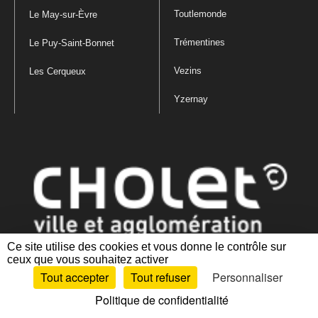
Toutlemonde
Le May-sur-Èvre
Trémentines
Le Puy-Saint-Bonnet
Vezins
Les Cerqueux
Yzernay
Ce site utilise des cookies et vous donne le contrôle sur
ceux que vous souhaitez activer
Mentions légales
|
Politique de confidentialité
|
Politique de gestion
Tout accepter
Tout refuser
Personnaliser
des cookies
|
Plan du site
|
Accessibilité : partiellement conforme
Politique de confidentialité
Artiphp - Ronald Guérin
© 2001-2024 est un logiciel libre distribué sous licence GPL.