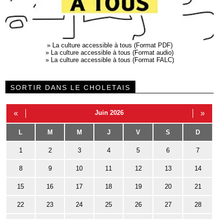
»
La culture accessible à tous (Format PDF)
»
La culture accessible à tous (Format audio)
»
La culture accessible à tous (Format FALC)
SORTIR DANS LE CHOLETAIS
«
Juin 2026
»
L
M
M
J
V
S
D
1
2
3
4
5
6
7
8
9
10
11
12
13
14
15
16
17
18
19
20
21
22
23
24
25
26
27
28