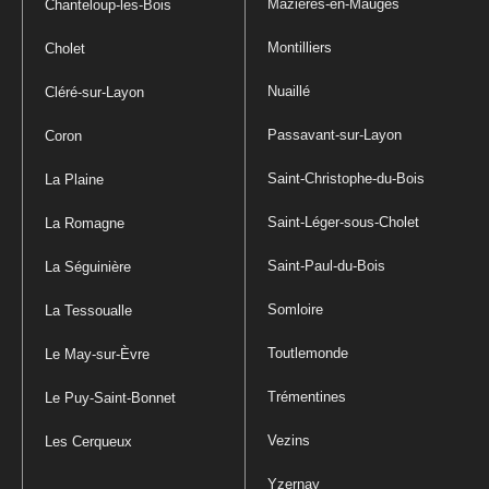
Mazières-en-Mauges
Chanteloup-les-Bois
Montilliers
Cholet
Nuaillé
Cléré-sur-Layon
Passavant-sur-Layon
Coron
Saint-Christophe-du-Bois
La Plaine
Saint-Léger-sous-Cholet
La Romagne
Saint-Paul-du-Bois
La Séguinière
Somloire
La Tessoualle
Toutlemonde
Le May-sur-Èvre
Trémentines
Le Puy-Saint-Bonnet
Vezins
Les Cerqueux
Yzernay