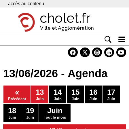
Panneau de gestion des cookies
accès au contenu
cholet.fr
Ville et Agglomération
Actualité
Vivre à Cholet
13/06/2026 - Agenda
Economie
Services
«
13
14
15
16
17
Contacts
Précédent
Juin
Juin
Juin
Juin
Juin
18
19
Juin
Juin
Juin
Tout le mois