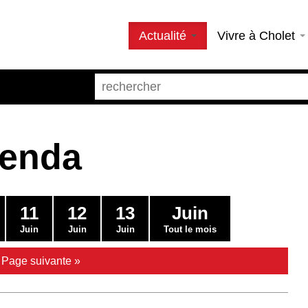
Actualité
Vivre à Cholet
genda
11
12
13
Juin
Juin
Juin
Juin
Tout le mois
|
Page suivante »