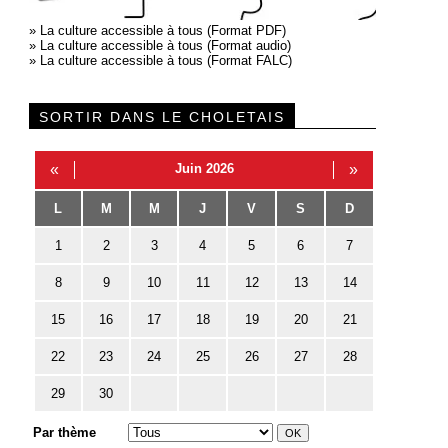
»
La culture accessible à tous (Format PDF)
»
La culture accessible à tous (Format audio)
»
La culture accessible à tous (Format FALC)
SORTIR DANS LE CHOLETAIS
«
Juin 2026
»
L
M
M
J
V
S
D
1
2
3
4
5
6
7
8
9
10
11
12
13
14
15
16
17
18
19
20
21
22
23
24
25
26
27
28
29
30
Par thème