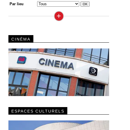
Par lieu
+
CINÉMA
ESPACES CULTURELS