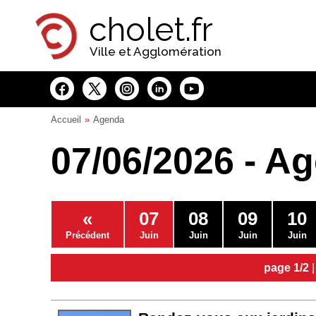
Panneau de gestion des cookies
cholet.fr
Ville et Agglomération
Accueil
Agenda
07/06/2026 - A
«
07
08
09
10
Précédent
Juin
Juin
Juin
Juin
page 1/2