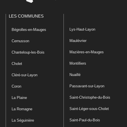
LES COMMUNES
Lys-Haut-Layon
Bégrolles-en-Mauges
Maulévrier
Cernusson
Mazières-en-Mauges
Chanteloup-les-Bois
Montilliers
Cholet
Nuaillé
Cléré-sur-Layon
Passavant-sur-Layon
Coron
Saint-Christophe-du-Bois
La Plaine
Saint-Léger-sous-Cholet
La Romagne
Saint-Paul-du-Bois
La Séguinière