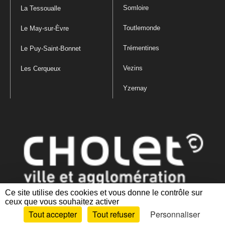
Somloire
La Tessoualle
Toutlemonde
Le May-sur-Èvre
Trémentines
Le Puy-Saint-Bonnet
Vezins
Les Cerqueux
Yzernay
Ce site utilise des cookies et vous donne le contrôle sur
ceux que vous souhaitez activer
Mentions légales
|
Politique de confidentialité
|
Politique de gestion
Tout accepter
Tout refuser
Personnaliser
des cookies
|
Plan du site
|
Accessibilité : partiellement conforme