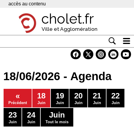
Panneau de gestion des cookies
accès au contenu
cholet.fr
Ville et Agglomération
Actualité
Vivre à Cholet
18/06/2026 - Agenda
Economie
Services
«
18
19
20
21
22
Contacts
Précédent
Juin
Juin
Juin
Juin
Juin
23
24
Juin
Juin
Juin
Tout le mois