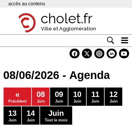
Panneau de gestion des cookies
accès au contenu
cholet.fr
Ville et Agglomération
Actualité
Vivre à Cholet
08/06/2026 - Agenda
Economie
Services
«
08
09
10
11
12
Contacts
Précédent
Juin
Juin
Juin
Juin
Juin
13
14
Juin
Juin
Juin
Tout le mois