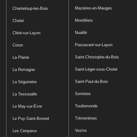
Mazières-en-Mauges
Chanteloup-les-Bois
Montilliers
Cholet
Nuaillé
Cléré-sur-Layon
Passavant-sur-Layon
Coron
Saint-Christophe-du-Bois
La Plaine
Saint-Léger-sous-Cholet
La Romagne
Saint-Paul-du-Bois
La Séguinière
Somloire
La Tessoualle
Toutlemonde
Le May-sur-Èvre
Trémentines
Le Puy-Saint-Bonnet
Vezins
Les Cerqueux