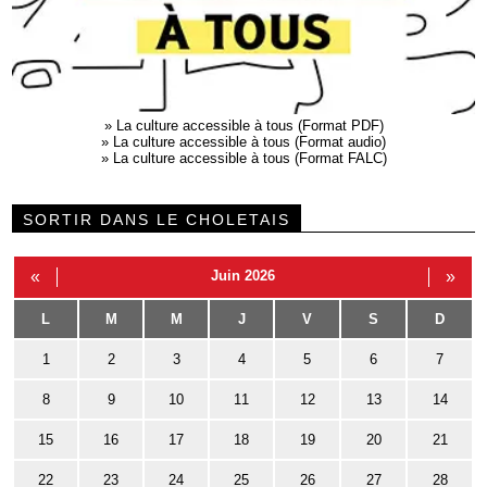
»
La culture accessible à tous (Format PDF)
»
La culture accessible à tous (Format audio)
»
La culture accessible à tous (Format FALC)
SORTIR DANS LE CHOLETAIS
«
Juin 2026
»
L
M
M
J
V
S
D
1
2
3
4
5
6
7
8
9
10
11
12
13
14
15
16
17
18
19
20
21
22
23
24
25
26
27
28