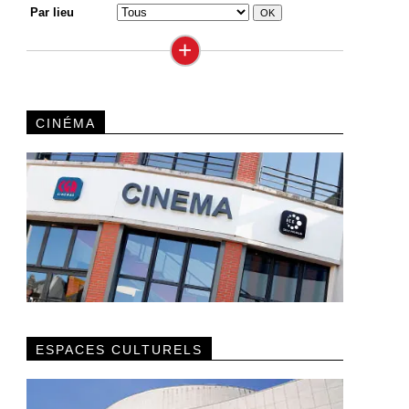
Par lieu
+
CINÉMA
ESPACES CULTURELS