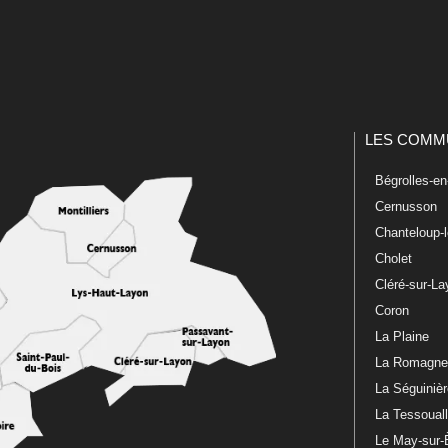
LES COMM
Bégrolles-e
Cernusson
Chanteloup-
Cholet
Cléré-sur-L
Coron
La Plaine
La Romagn
La Séguiniè
La Tessoual
Le May-sur-