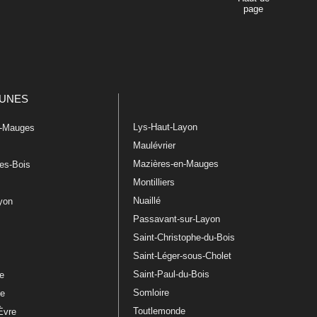
page
UNES
Lys-Haut-Layon
n-Mauges
Maulévrier
Mazières-en-Mauges
les-Bois
Montilliers
Nuaillé
ayon
Passavant-sur-Layon
Saint-Christophe-du-Bois
Saint-Léger-sous-Cholet
e
Saint-Paul-du-Bois
re
Somloire
le
Toutlemonde
Èvre