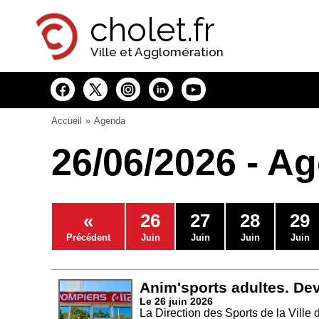
Panneau de gestion des cookies
cholet.fr
Ville et Agglomération
Accueil
Agenda
26/06/2026 - A
«
26
27
28
29
Précédent
Juin
Juin
Juin
Juin
Anim'sports adultes. De
Le 26 juin 2026
La Direction des Sports de la Ville 