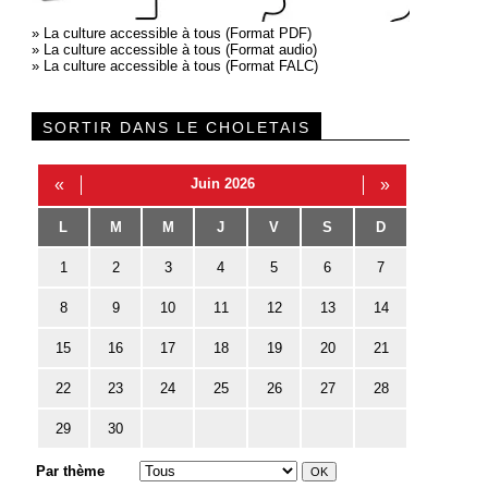
»
La culture accessible à tous (Format PDF)
»
La culture accessible à tous (Format audio)
»
La culture accessible à tous (Format FALC)
SORTIR DANS LE CHOLETAIS
«
Juin 2026
»
L
M
M
J
V
S
D
1
2
3
4
5
6
7
8
9
10
11
12
13
14
15
16
17
18
19
20
21
22
23
24
25
26
27
28
29
30
Par thème