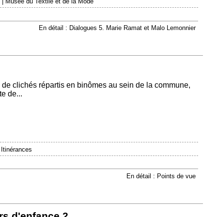
|
Musée du Textile et de la Mode
En détail : Dialogues 5. Marie Ramat et Malo Lemonnier
 de clichés répartis en binômes au sein de la commune,
e de...
|
Itinérances
En détail : Points de vue
rs d'enfance 2