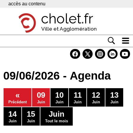
Panneau de gestion des cookies
accès au contenu
cholet.fr
Ville et Agglomération
Actualité
Vivre à Cholet
09/06/2026 - Agenda
Economie
Services
«
09
10
11
12
13
Contacts
Précédent
Juin
Juin
Juin
Juin
Juin
14
15
Juin
Juin
Juin
Tout le mois