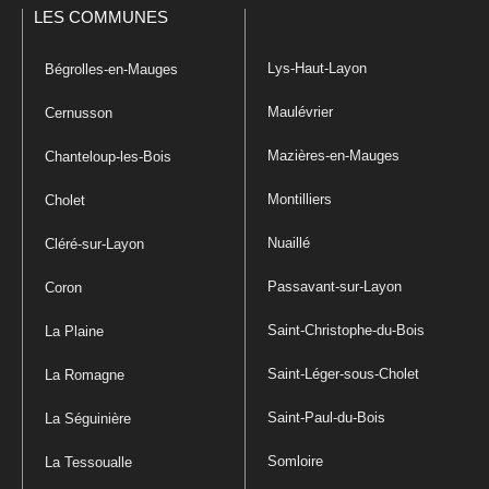
LES COMMUNES
Lys-Haut-Layon
Bégrolles-en-Mauges
Maulévrier
Cernusson
Mazières-en-Mauges
Chanteloup-les-Bois
Montilliers
Cholet
Nuaillé
Cléré-sur-Layon
Passavant-sur-Layon
Coron
Saint-Christophe-du-Bois
La Plaine
Saint-Léger-sous-Cholet
La Romagne
Saint-Paul-du-Bois
La Séguinière
Somloire
La Tessoualle