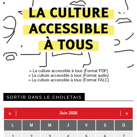
»
La culture accessible à tous (Format PDF)
»
La culture accessible à tous (Format audio)
»
La culture accessible à tous (Format FALC)
SORTIR DANS LE CHOLETAIS
«
Juin 2026
»
L
M
M
J
V
S
D
1
2
3
4
5
6
7