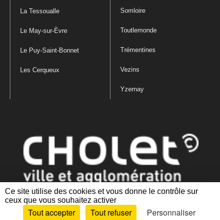
Somloire
La Tessoualle
Toutlemonde
Le May-sur-Èvre
Trémentines
Le Puy-Saint-Bonnet
Vezins
Les Cerqueux
Yzernay
Ce site utilise des cookies et vous donne le contrôle sur
ceux que vous souhaitez activer
Mentions légales
|
Politique de confidentialité
|
Politique de gestion
Tout accepter
Tout refuser
Personnaliser
des cookies
|
Plan du site
|
Accessibilité : partiellement conforme