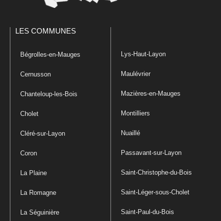
LES COMMUNES
Lys-Haut-Layon
Bégrolles-en-Mauges
Maulévrier
Cernusson
Mazières-en-Mauges
Chanteloup-les-Bois
Montilliers
Cholet
Nuaillé
Cléré-sur-Layon
Passavant-sur-Layon
Coron
Saint-Christophe-du-Bois
La Plaine
Saint-Léger-sous-Cholet
La Romagne
Saint-Paul-du-Bois
La Séguinière