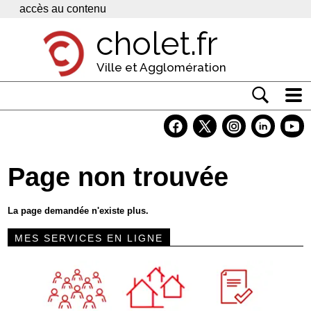
Panneau de gestion des cookies
accès au contenu
cholet.fr
Ville et Agglomération
Actualité
Vivre à Cholet
Page non trouvée
Economie
Services
La page demandée n'existe plus.
Contacts
MES SERVICES EN LIGNE