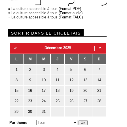
»
La culture accessible à tous (Format PDF)
»
La culture accessible à tous (Format audio)
»
La culture accessible à tous (Format FALC)
SORTIR DANS LE CHOLETAIS
«
Décembre 2025
»
L
M
M
J
V
S
D
1
2
3
4
5
6
7
8
9
10
11
12
13
14
15
16
17
18
19
20
21
22
23
24
25
26
27
28
29
30
31
Par thème