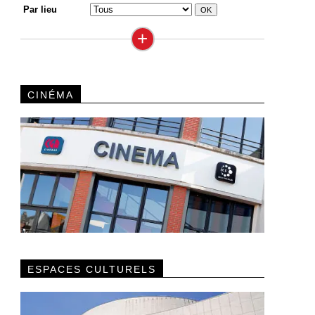
Par lieu
+
CINÉMA
ESPACES CULTURELS