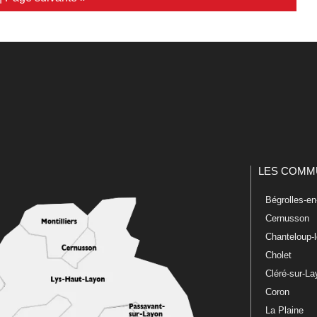
LES COMM
Bégrolles-e
Cernusson
Chanteloup-
Cholet
Cléré-sur-L
Coron
La Plaine