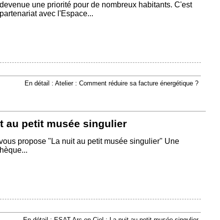
 devenue une priorité pour de nombreux habitants. C'est
artenariat avec l'Espace...
En détail : Atelier : Comment réduire sa facture énergétique ?
t au petit musée singulier
vous propose "La nuit au petit musée singulier" Une
hèque...
En détail : ESAT Arc en Ciel : La nuit au petit musée singulier